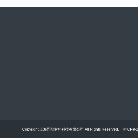
联系人：吉宁川
电话：138-1745-5530
地址：上海市松江区新浜镇新绿路398号
Copyright 上海熙喆材料科技有限公司 All Rights Reserved.
沪ICP备2