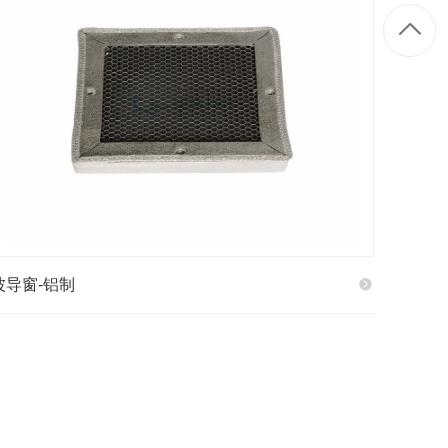
波导窗-铝制